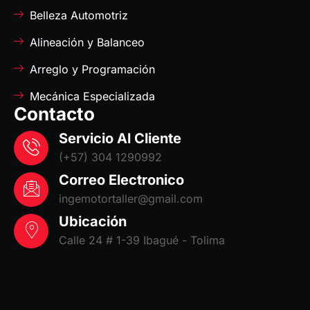
Belleza Automotriz
Alineación y Balanceo
Arreglo y Programación
Mecánica Especializada
Contacto
Servicio Al Cliente
(+57) 304 1290992
Correo Electronico
ingemotortaller@gmail.com
Ubicación
Calle 24 # 1-39 Ibagué - Tolima